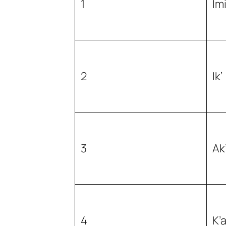
1
Im
2
Ik
3
Ak
4
K’