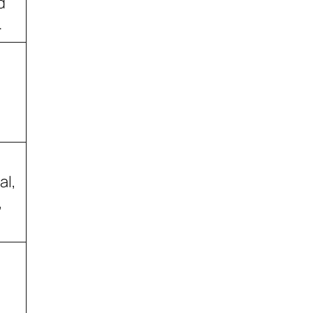
d
.
al,
,