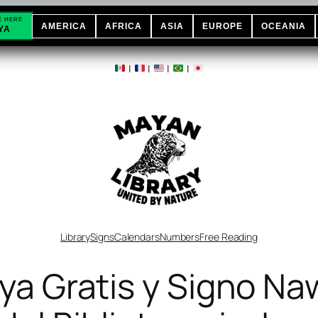
E HERE
AMERICA
AFRICA
ASIA
EUROPE
OCEANIA
YA
|
|
|
|
Library
Signs
Calendars
Numbers
Free Reading
ya Gratis y Signo Na