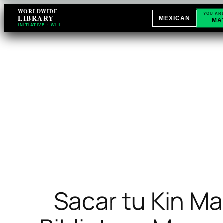
WORLDWIDE
YOU AR
LIBRARY
MEXICAN
MA
INITIATIVE · WLI
Sacar tu Kin Ma