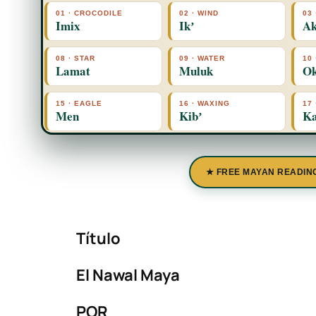
01 · CROCODILE
02 · WIND
03 
Imix
Ikʼ
Ak
08 · STAR
09 · WATER
10
Lamat
Muluk
O
15 · EAGLE
16 · WAXING
17
Men
Kibʼ
Ka
★ FREE MAYAN READIN
Título
El Nawal Maya
POR