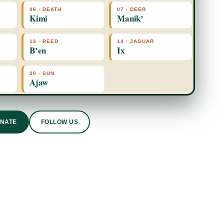
06 · DEATH
07 · DEER
Kimi
Manikʼ
13 · REED
14 · JAGUAR
Bʼen
Ix
20 · SUN
Ajaw
ONATE
FOLLOW US