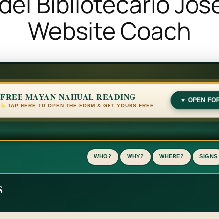
 del Bibliotecario Jo
Website Coach
FREE MAYAN NAHUAL READING
▼ OPEN FO
TAP HERE TO OPEN THE FORM & GET YOURS FREE
WHO?
WHY?
WHERE?
SIGNS
S