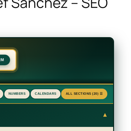
sef Sánchez – SEO
RM
NUMBERS
CALENDARS
ALL SECTIONS (20) ☰
▾