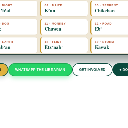
· NIGHT
04 · MAIZE
05 · SERPENT
ʼbʼal
Kʼan
Chikchan
 · DOG
11 · MONKEY
12 · ROAD
k
Chuwen
Ebʼ
 · EARTH
18 · FLINT
19 · STORM
bʼan
Etzʼnabʼ
Kawak
G
WHATSAPP THE LIBRARIAN
GET INVOLVED
♥ D