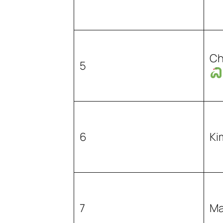
Ch
5
6
Ki
7
Ma