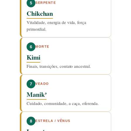
5
SERPENTE
Chikchan
Vitalidade, energia de vida, força
primordial.
6
MORTE
Kimi
Finais, transições, contato ancestral.
7
VEADO
Manikʼ
Cuidado, comunidade, a caça, oferenda.
8
ESTRELA / VÊNUS