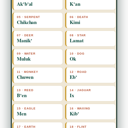
Akʼbʼal
Kʼan
05 · SERPENT
06 · DEATH
Chikchan
Kimi
07 · DEER
08 · STAR
Manikʼ
Lamat
09 · WATER
10 · DOG
Muluk
Ok
11 · MONKEY
12 · ROAD
Chuwen
Ebʼ
13 · REED
14 · JAGUAR
Bʼen
Ix
15 · EAGLE
16 · WAXING
Men
Kibʼ
17 · EARTH
18 · FLINT