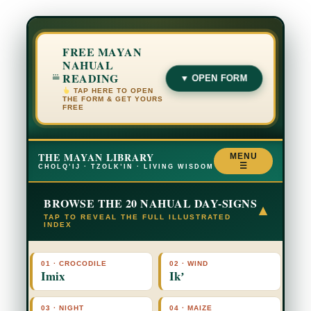
FREE MAYAN
NAHUAL
READING
▼ OPEN FORM
TAP HERE TO OPEN
THE FORM & GET YOURS
FREE
THE MAYAN LIBRARY
MENU
☰
CHOLQ’IJ · TZOLK’IN · LIVING WISDOM
BROWSE THE 20 NAHUAL DAY-SIGNS
▾
TAP TO REVEAL THE FULL ILLUSTRATED
INDEX
01 · CROCODILE
02 · WIND
Imix
Ikʼ
03 · NIGHT
04 · MAIZE