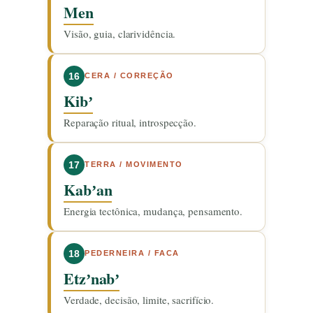
Men
Visão, guia, clarividência.
16
CERA / CORREÇÃO
Kibʼ
Reparação ritual, introspecção.
17
TERRA / MOVIMENTO
Kabʼan
Energia tectônica, mudança, pensamento.
18
PEDERNEIRA / FACA
Etzʼnabʼ
Verdade, decisão, limite, sacrifício.