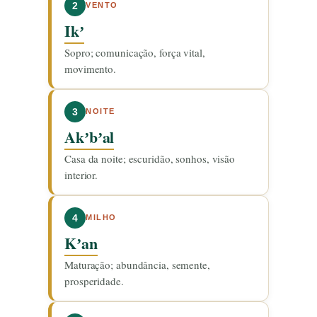
2
VENTO
Ikʼ
Sopro; comunicação, força vital,
movimento.
3
NOITE
Akʼbʼal
Casa da noite; escuridão, sonhos, visão
interior.
4
MILHO
Kʼan
Maturação; abundância, semente,
prosperidade.