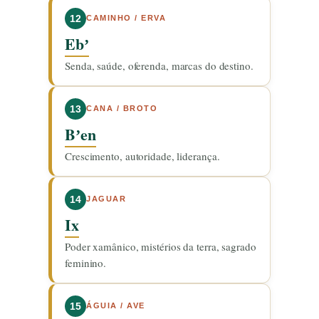
12
CAMINHO / ERVA
Ebʼ
Senda, saúde, oferenda, marcas do destino.
13
CANA / BROTO
Bʼen
Crescimento, autoridade, liderança.
14
JAGUAR
Ix
Poder xamânico, mistérios da terra, sagrado
feminino.
15
ÁGUIA / AVE