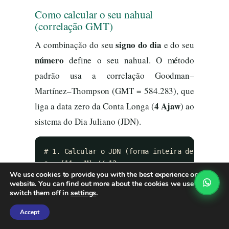
Como calcular o seu nahual
(correlação GMT)
signo do dia
A combinação do seu
e do seu
número
define o seu nahual. O método
padrão usa a correlação Goodman–
Martínez–Thompson (GMT = 584.283), que
4 Ajaw
liga a data zero da Conta Longa (
) ao
sistema do Dia Juliano (JDN).
# 1. Calcular o JDN (forma inteira de Meeus):

a = (14 - M) // 12

We use cookies to provide you with the best experience on our
y = Y + 4800 - a

website. You can find out more about the cookies we use or
m = M + 12*a - 3

switch them off in
settings
.
JDN = D + ((153*m + 2)//5) + 365*y + y//4 - y/
# 2. Dias desde a época maia (correlação GMT)

Accept
DaysSince = JDN - 584283
