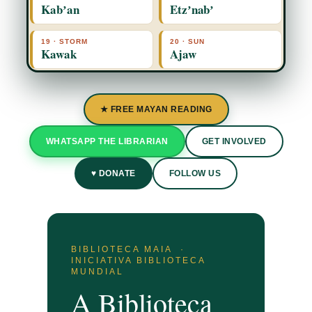
Kabʼan
Etzʼnabʼ
19 · STORM
20 · SUN
Kawak
Ajaw
★ FREE MAYAN READING
WHATSAPP THE LIBRARIAN
GET INVOLVED
♥ DONATE
FOLLOW US
BIBLIOTECA MAIA ·
INICIATIVA BIBLIOTECA
MUNDIAL
A Biblioteca