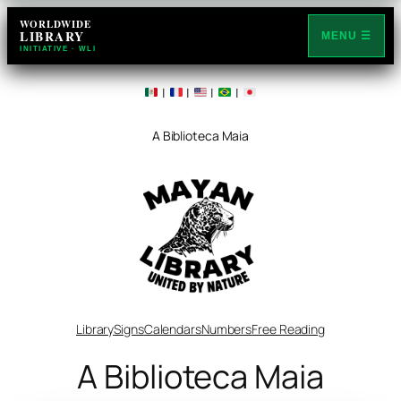
WORLDWIDE
LIBRARY
MENU ☰
INITIATIVE · WLI
|
|
|
|
A Biblioteca Maia
Library
Signs
Calendars
Numbers
Free Reading
A Biblioteca Maia